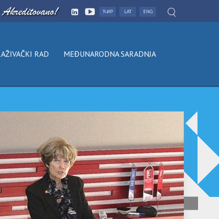
ЋИР
LAT
ENG
AŽIVAČKI RAD
MEĐUNARODNA SARADNJA