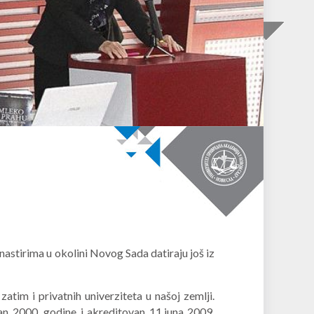
nastirima u okolini Novog Sada datiraju još iz
tim i privatnih univerziteta u našoj zemlji.
an 2000. godine i akreditovan 11.juna 2009.