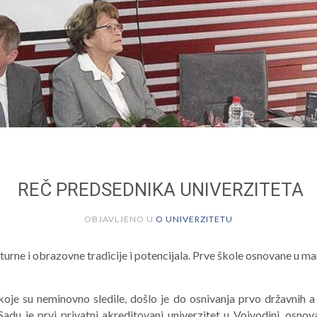
REČ PREDSEDNIKA UNIVERZITETA
OBJAVLJENO U
O UNIVERZITETU
lturne i obrazovne tradicije i potencijala. Prve škole osnovane u ma
e su neminovno sledile, došlo je do osnivanja prvo državnih a za
du je prvi privatni akreditovani univerzitet u Vojvodini, osnov