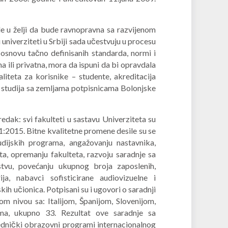
de u želji da bude ravnopravna sa razvijenom
 univerziteti u Srbiji sada učestvuju u procesu
 osnovu tačno definisanih standarda, normi i
a ili privatna, mora da ispuni da bi opravdala
liteta za korisnike – studente, akreditacija
studija sa zemljama potpisnicama Bolonjske
edak: svi fakulteti u sastavu Univerziteta su
1:2015. Bitne kvalitetne promene desile su se
udijskih programa, angažovanju nastavnika,
a, opremanju fakulteta, razvoju saradnje sa
stvu, povećanju ukupnog broja zaposlenih,
ija, nabavci sofisticirane audiovizuelne i
ih učionica. Potpisani su i ugovori o saradnji
 nivou sa: Italijom, Španijom, Slovenijom,
a, ukupno 33. Rezultat ove saradnje sa
ednički obrazovni programi internacionalnog