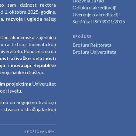
Dozvola za rad
zeo sam dužnost rektora
Odluka o akreditaciji
d 1. oktobra 2025. godine,
Uverenje o akreditaciji
, razvoja i ugleda
našeg
Sertifikat ISO 9001:2015
nažnu akademsku zajednicu
BROŠURE
e raste broj studenata koji
Brošura Rektorata
niverzitetu. Ponosni smo na
Brošura Univerziteta
oistraživačke delatnosti
ja i inovacija Republike
zvoju nauke i društva.
im projektima
,Univerzitet
pi i svetu.
jamo da negujemo tradiciju
a i stvaramo stručnjake koji
S POŠTOVANJEM,