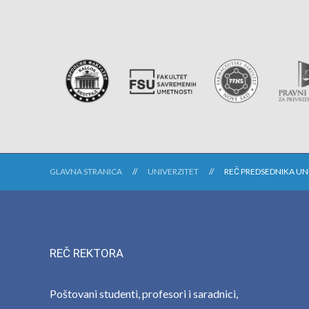
GLAVNA STRANICA
UNIVERZITET
REČ PREDSEDNIKA UN
REČ REKTORA
Poštovani studenti, profesori i saradnici,