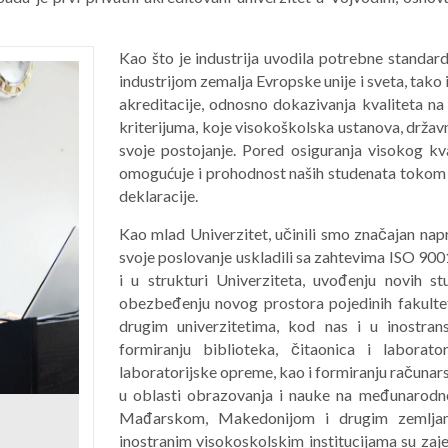
Kao što je industrija uvodila potrebne standar
industrijom zemalja Evropske unije i sveta, tako i
akreditacije, odnosno dokazivanja kvaliteta na
kriterijuma, koje visokoškolska ustanova, državn
svoje postojanje. Pored osiguranja visokog kva
omogućuje i prohodnost naših studenata tokom 
deklaracije.
Kao mlad Univerzitet, učinili smo značajan napr
svoje poslovanje uskladili sa zahtevima ISO 900
i u strukturi Univerziteta, uvođenju novih st
obezbeđenju novog prostora pojedinih fakultet
drugim univerzitetima, kod nas i u inostran
formiranju biblioteka, čitaonica i laborator
laboratorijske opreme, kao i formiranju računarsk
u oblasti obrazovanja i nauke na međunarodnom
Mađarskom, Makedonijom i drugim zemljam
inostranim visokoskolskim institucijama su zaj