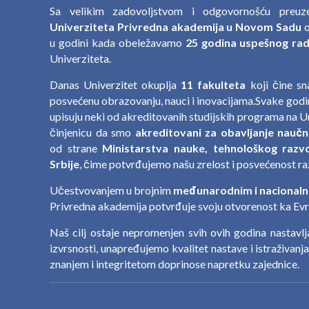
Sa velikim zadovoljstvom i odgovornošću preu
Univerziteta Privredna akademija u Novom Sadu
o
u godini kada obeležavamo
25 godina uspešnog rada
Univerziteta.
Danas Univerzitet okuplja
11 fakulteta
koji čine s
posvećenu obrazovanju, nauci i inovacijama.Svake godin
upisuju neki od akreditovanih studijskih programa na U
činjenicu da smo
akreditovani za obavljanje naučn
od strane
Ministarstva nauke, tehnološkog razvo
Srbije
, čime potvrđujemo našu zrelost i posvećenost ra
Učestvovanjem u brojnim
međunarodnim i nacionaln
Privredna akademija potvrđuje svoju otvorenost ka Evro
Naš cilj ostaje nepromenjen svih ovih godina nastavl
izvrsnosti, unapređujemo kvalitet nastave i istraživanj
znanjem i integritetom doprinose napretku zajednice.