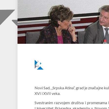
Novi Sad, „Srpska Atina“, grad je značajne ku
XVI i XVII veka.
Svestranim razvojem društva i promenama koj
Univerzitet Privredna akademija u Novom Sa