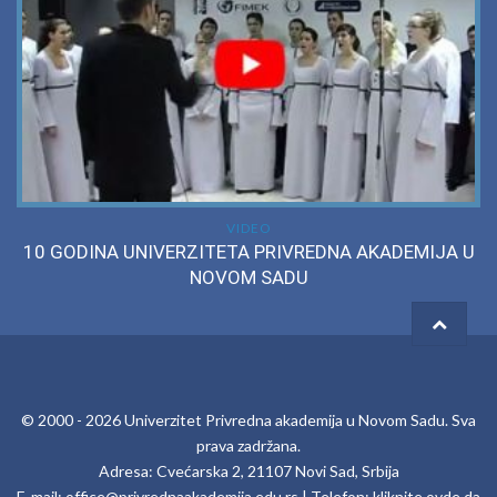
VIDEO
10 GODINA UNIVERZITETA PRIVREDNA AKADEMIJA U
NOVOM SADU
© 2000 -
2026
Univerzitet Privredna akademija u Novom Sadu
. Sva
prava zadržana.
Adresa: Cvećarska 2, 21107 Novi Sad, Srbija
E-mail:
office@privrednaakademija.edu.rs
| Telefon:
kliknite ovde da