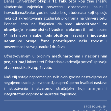
Danas Univerzitet okuplja
11 fakulteta
koji čine snažnu
akademsku zajednicu posvećenu obrazovanju, nauci i
inovacijama.Svake godine raste broj studenata koji upisuju
neki od akreditovanih studijskih programa na Univerzitetu.
Ponosni smo na činjenicu da smo
akreditovani za
obavljanje naučnoistraživačke delatnosti
od strane
Ministarstva nauke, tehnološkog razvoja i inovacija
Republike Srbije
, čime potvrđujemo našu zrelost i
posvećenost razvoju nauke i društva.
Učestvovanjem u brojnim
međunarodnim i nacionalnim
projektima
,Univerzitet Privredna akademija potvrđuje svoju
otvorenost ka Evropi i svetu.
Naš cilj ostaje nepromenjen svih ovih godina nastavljamo da
negujemo tradiciju izvrsnosti, unapređujemo kvalitet nastave
i istraživanja i stvaramo stručnjake koji znanjem i
integritetom doprinose napretku zajednice.
S POŠTOVANJEM,
PROF. DR MILAN POČUČA