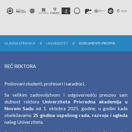
GLAVNA STRANICA
UNIVERZITET
DOKUMENTI I PROPISI
REČ REKTORA
Poštovani studenti, profesori i saradnici,
Sa velikim zadovoljstvom i odgovornošću preuzeo sam
dužnost rektora
Univerziteta Privredna akademija u
Novom Sadu
od 1. oktobra 2025. godine, u godini kada
obeležavamo
25 godina uspešnog rada, razvoja i ugleda
našeg Univerziteta.