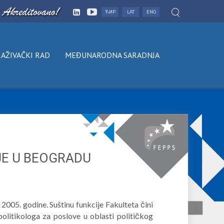
ЋИР
LAT
ENG
AŽIVAČKI RAD
MEĐUNARODNA SARADNJA
JE U BEOGRADU
005. godine. Suštinu funkcije Fakulteta čini
olitikologa za poslove u oblasti političkog