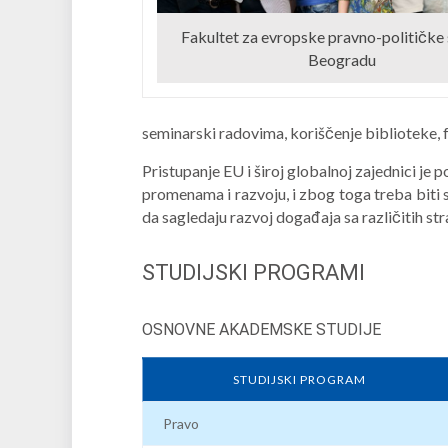
Fakultet za evropske pravno-političke 
Beogradu
seminarski radovima, koriščenje biblioteke, f
Pristupanje EU i široj globalnoj zajednici je 
promenama i razvoju, i zbog toga treba biti
da sagledaju razvoj događaja sa različitih st
STUDIJSKI PROGRAMI
OSNOVNE AKADEMSKE STUDIJE
STUDIJSKI PROGRAM
Pravo