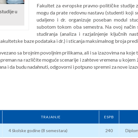
Fakultet za evropske pravno-političke studije za
studije u
mogu da prate redovnu nastavu (studenti koji su
udaljeno i dr. organizuje poseban modul stud
subotom tokom oba semestra. Na ovoj način s
studiranja (analiza i razjašnjenje ključnih nas
akultetske baze podataka i dr.) i sticanja maksimalnog broja predi
povezano sa brojnim povoljnim prilikama, ali i sa izazovima na koje 
 spreman na različite moguće scenarije i zahteve vremena u kojem
rana i da budu nadahnuti, odgovorni i potpuno spremni za nove izaz
TRAJANJE
ESPB
4 školske godine (8 semestara)
240
Diplom