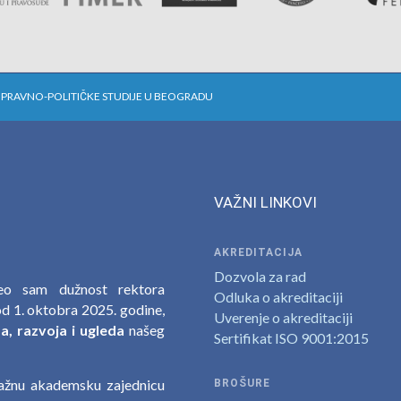
 PRAVNO-POLITIČKE STUDIJE U BEOGRADU
VAŽNI LINKOVI
AKREDITACIJA
Dozvola za rad
zeo sam dužnost rektora
Odluka o akreditaciji
d 1. oktobra 2025. godine,
Uverenje o akreditaciji
, razvoja i ugleda
našeg
Sertifikat ISO 9001:2015
nažnu akademsku zajednicu
BROŠURE