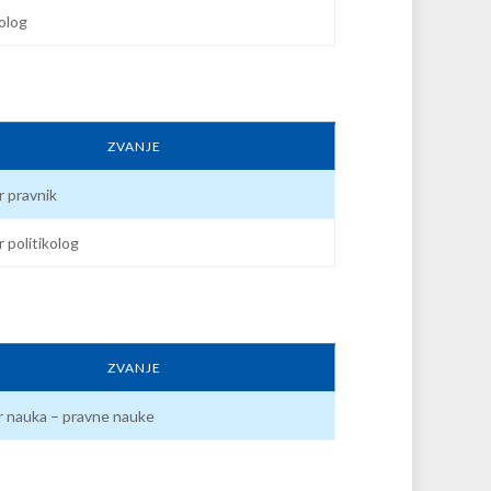
kolog
ZVANJE
 pravnik
 politikolog
ZVANJE
 nauka – pravne nauke