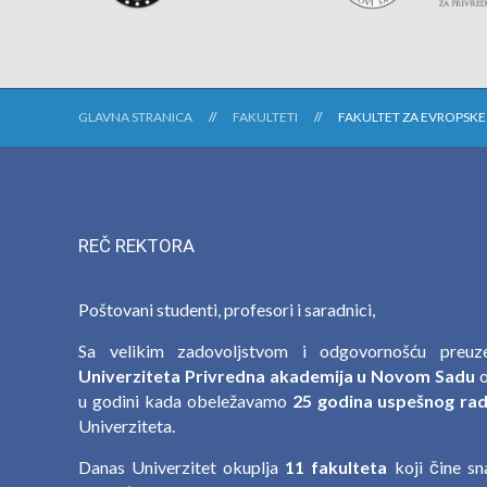
GLAVNA STRANICA
FAKULTETI
FAKULTET ZA EVROPSKE
REČ REKTORA
Poštovani studenti, profesori i saradnici,
Sa velikim zadovoljstvom i odgovornošću preu
Univerziteta Privredna akademija u Novom Sadu
o
u godini kada obeležavamo
25 godina uspešnog rada
Univerziteta.
Danas Univerzitet okuplja
11 fakulteta
koji čine s