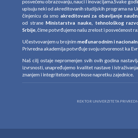
posvećenu obrazovanju, nauci i inovacijama.Svake godin
upisuju neki od akreditovanih studijskih programa na U
činjenicu da smo
akreditovani za obavljanje naučn
od strane
Ministarstva nauke, tehnološkog razvo
Srbije
, čime potvrđujemo našu zrelost i posvećenost ra
Učestvovanjem u brojnim
međunarodnim i nacionaln
Privredna akademija potvrđuje svoju otvorenost ka Evro
Naš cilj ostaje nepromenjen svih ovih godina nastavl
izvrsnosti, unapređujemo kvalitet nastave i istraživanj
znanjem i integritetom doprinose napretku zajednice.
REKTOR UNIVERZITETA PRIVRE