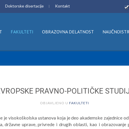
Doktorske disertacije
Kontakt
T
FAKULTETI
OBRAZOVNA DELATNOST
NAUČNOISTR
EVROPSKE PRAVNO-POLITIČKE STUDI
OBJAVLJENO U
FAKULTETI
je je visokoškolska ustanova koja je deo akademske zajednice od 2
 državne uprave, privrede i drugih oblasti, kao i obrazovanje p