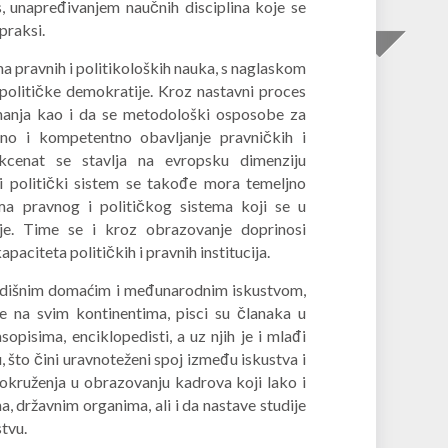
s, unapređivanjem naučnih disciplina koje se
praksi.
 pravnih i politikoloških nauka, s naglaskom
političke demokratije. Kroz nastavni proces
znanja kao i da se metodološki osposobe za
tno i kompetentno obavljanje pravničkih i
akcenat se stavlja na evropsku dimenziju
i politički sistem se takođe mora temeljno
ma pravnog i političkog sistema koji se u
je. Time se i kroz obrazovanje doprinosi
aciteta političkih i pravnih institucija.
godišnim domaćim i međunarodnim iskustvom,
e na svim kontinentima, pisci su članaka u
pisima, enciklopedisti, a uz njih je i mlađi
, što čini uravnoteženi spoj između iskustva i
g okruženja u obrazovanju kadrova koji lako i
 državnim organima, ali i da nastave studije
stvu.