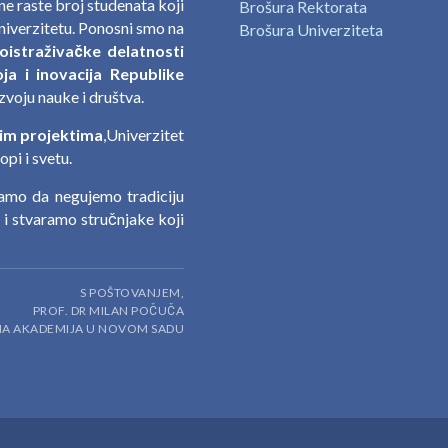
e raste broj studenata koji
Brošura Rektorata
niverzitetu. Ponosni smo na
Brošura Univerziteta
oistraživačke delatnosti
ja i inovacija Republike
zvoju nauke i društva.
im projektima
,Univerzitet
pi i svetu.
jamo da negujemo tradiciju
a i stvaramo stručnjake koji
S POŠTOVANJEM,
PROF. DR MILAN POČUČA
DNA AKADEMIJA U NOVOM SADU