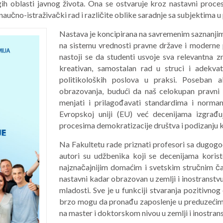
gih oblasti javnog života. Ona se ostvaruje kroz nastavni proce
naučno-istraživački rad i različite oblike saradnje sa subjektima u 
Nastava je koncipirana na savremenim saznanjima
na sistemu vrednosti pravne države i moderne 
nastoji se da studenti usvoje sva relevantna 
kreativan, samostalan rad u struci i adekva
politikoloških poslova u praksi. Poseban 
obrazovanja, budući da naš celokupan pravni 
menjati i prilagođavati standardima i norma
Evropskoj uniji (EU) već decenijama izgrađu
procesima demokratizacije društva i podizanju kap
Na Fakultetu rade priznati profesori sa dugo
autori su udžbenika koji se decenijama korist
najznačajnijim domaćim i svetskim stručnim časo
nastavni kadar obrazovan u zemlji i inostranstvu
mladosti. Sve je u funkciji stvaranja pozitivno
brzo mogu da pronađu zaposlenje u preduzećima,
na master i doktorskom nivou u zemlji i inostran