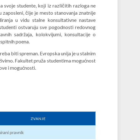
 svoje studente, koji iz različitih razloga ne
 zaposleni, čije je mesto stanovanja znatnije
iranja u vidu stalne konsultativne nastave
tudenti ostvaruju sve pogodnosti redovnog
tavnih sadržaja, kolokvijumi, konsultacije o
spitnih poena.
treba biti spreman. Evropska unija je u stalnim
 živimo. Fakultet pruža studentima mogućnost
ove i mogućnosti.
ZVANJE
irani pravnik