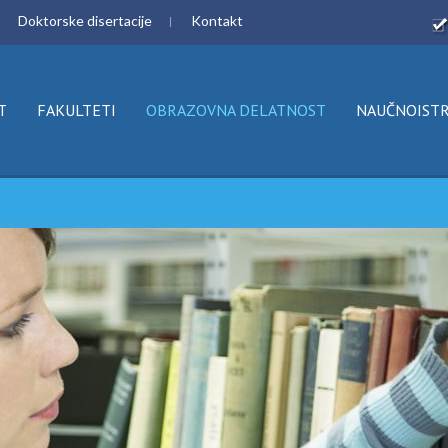
Doktorske disertacije
Kontakt
T
FAKULTETI
OBRAZOVNA DELATNOST
NAUČNOISTR