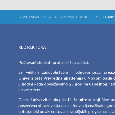
GLAVNA STRANICA
OBRAZOVNA DELATNOST
CENTAR 
REČ REKTORA
Poštovani studenti, profesori i saradnici,
Sa velikim zadovoljstvom i odgovornošću preu
Univerziteta Privredna akademija u Novom Sadu
o
u godini kada obeležavamo
25 godina uspešnog rada
Univerziteta.
Danas Univerzitet okuplja
11 fakulteta
koji čine s
posvećenu obrazovanju, nauci i inovacijama.Svake godin
upisuju neki od akreditovanih studijskih programa na U