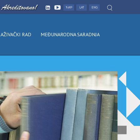
ЋИР
LAT
ENG
AŽIVAČKI RAD
MEĐUNARODNA SARADNJA