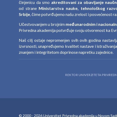
činjenicu da smo
akreditovani za obavljanje naučn
od strane
Ministarstva nauke, tehnološkog razvo
Srbije
, čime potvrđujemo našu zrelost i posvećenost ra
Učestvovanjem u brojnim
međunarodnim i nacionaln
Privredna akademija potvrđuje svoju otvorenost ka Evro
Naš cilj ostaje nepromenjen svih ovih godina nastavl
izvrsnosti, unapređujemo kvalitet nastave i istraživanj
znanjem i integritetom doprinose napretku zajednice.
REKTOR UNIVERZITETA PRIVRE
© 2000 -
2026
Univerzitet Privredna akademija u Novom Sad