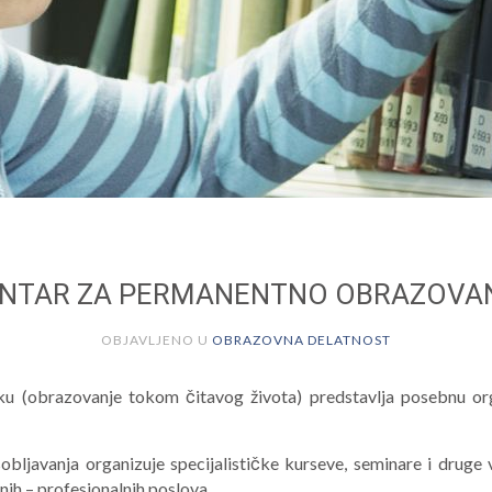
NTAR ZA PERMANENTNO OBRAZOVA
OBJAVLJENO U
OBRAZOVNA DELATNOST
 (obrazovanje tokom čitavog života) predstavlja posebnu orga
bljavanja organizuje specijalističke kurseve, seminare i drug
nih – profesionalnih poslova.