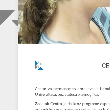
CE
Centar za permanentno obrazovanje i obuku
Univerziteta, bez statusa pravnog lica.
Zadatak Centra je da kroz programe osposo
polaznicima usavršavanje za obavljanje struč