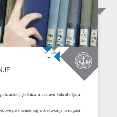
NJE
nizacionu jedinica u sastavu Sekretarijata
e vidove permanentnog obrazovanja, omogući