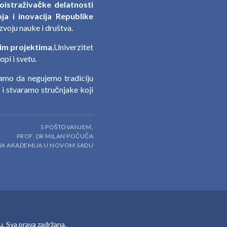
oistraživačke delatnosti
ja i inovacija Republike
zvoju nauke i društva.
im projektima
,Univerzitet
pi i svetu.
jamo da negujemo tradiciju
a i stvaramo stručnjake koji
S POŠTOVANJEM,
PROF. DR MILAN POČUČA
DNA AKADEMIJA U NOVOM SADU
u
. Sva prava zadržana.