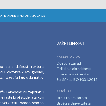
ZA PERMANENTNO OBRAZOVANJE
VAŽNI LINKOVI
AKREDITACIJA
Dozvola za rad
zeo sam dužnost rektora
Odluka o akreditaciji
d 1. oktobra 2025. godine,
Uverenje o akreditaciji
, razvoja i ugleda
našeg
Sertifikat ISO 9001:2015
nažnu akademsku zajednicu
BROŠURE
e raste broj studenata koji
Brošura Rektorata
niverzitetu. Ponosni smo na
Brošura Univerziteta