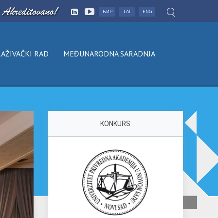
ЋИР
LAT
ENG
AŽIVAČKI RAD
MEĐUNARODNA SARADNJA
KONKURS