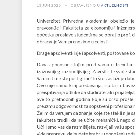
13 JUN 2026
OBJAVLJENO U
AKTUELNOSTI
Univerzitet Privredna akademija obeležio j
pravosuđe i Fakulteta za ekonomiju i inženjer
početku proslave studentima se obratio prof. d
obraćanje Vam prenosimo u celosti:
Drage apsolventkinje i apsolventi, poštovane kol
Danas ponosno stojim pred vama u trenutku k
izazovnijeg i uzbudljivijeg. Završili ste svoje 
Samim time ste postigli nešto što zaslužuje dub
Ovo nije samo kraj predavanja, ispita i obavez
preispitivanja odluke da studirate, ali i prijatel
Sve to prethodnih godina koje su brzo prošle
preuzmu odgovornost za sopstveni profesionalni 
Želim da verujem da znanje koje ste stekli nije 
fakulteta trudili da ne učite mehanički, nego
Učili smo vas da razmišljete, razvijali vašu s
vide prepreku, da budete hrabri u donošenju odl