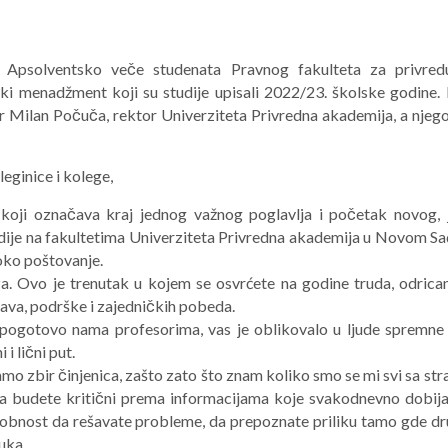
e Apsolventsko veče studenata Pravnog fakulteta za privred
ski menadžment koji su studije upisali 2022/23. školske godine.
r Milan Počuča, rektor Univerziteta Privredna akademija, a njeg
eginice i kolege,
oji označava kraj jednog važnog poglavlja i početak novog, 
studije na fakultetima Univerziteta Privredna akademija u Novom Sa
oko poštovanje.
a. Ovo je trenutak u kojem se osvrćete na godine truda, odrican
jstava, podrške i zajedničkih pobeda.
 pogotovo nama profesorima, vas je oblikovalo u ljude spremne
i lični put.
samo zbir činjenica, zašto zato što znam koliko smo se mi svi sa str
 da budete kritični prema informacijama koje svakodnevno dobija
posobnost da rešavate probleme, da prepoznate priliku tamo gde dr
uka.