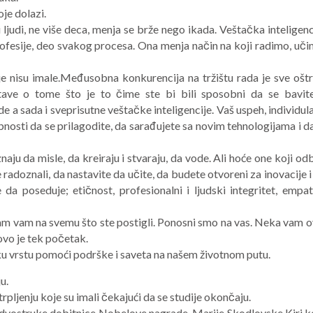
je dolazi.
 ljudi, ne više deca, menja se brže nego ikada. Veštačka inteligenc
fesije, deo svakog procesa. Ona menja način na koji radimo, uči
 nisu imale.Međusobna konkurencija na tržištu rada je sve oštri
tave o tome što je to čime ste bi bili sposobni da se bavit
e a sada i sveprisutne veštačke inteligencije. Vaš uspeh, individul
bnosti da se prilagodite, da sarađujete sa novim tehnologijama i da
naju da misle, da kreiraju i stvaraju, da vode. Ali hoće one koji odb
radoznali, da nastavite da učite, da budete otvoreni za inovacije i
da poseduje; etičnost, profesionalni i ljudski integritet, empati
am vam na svemu što ste postigli. Ponosni smo na vas. Neka vam o
vo je tek početak.
ku vrstu pomoći podrške i saveta na našem životnom putu.
u.
trpljenju koje su imali čekajući da se studije okončaju.
e, dvostruke dobitnice Nobelove nagrade, Marije Skodlovske Kiri k