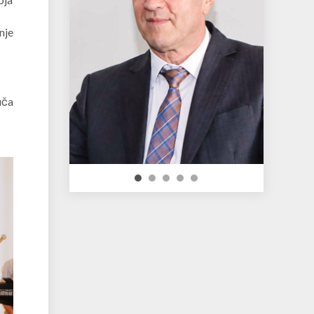
nje
uča