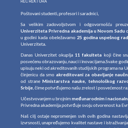
REČ REKTORA
Poštovani studenti, profesori i saradnici,
Sa velikim zadovoljstvom i odgovornošću preu
Univerziteta Privredna akademija u Novom Sadu
o
u godini kada obeležavamo
25 godina uspešnog rada
Univerziteta.
Danas Univerzitet okuplja
11 fakulteta
koji čine s
posvećenu obrazovanju, nauci i inovacijama.Svake godin
upisuju neki od akreditovanih studijskih programa na U
činjenicu da smo
akreditovani za obavljanje naučn
od strane
Ministarstva nauke, tehnološkog razvo
Srbije
, čime potvrđujemo našu zrelost i posvećenost ra
Učestvovanjem u brojnim
međunarodnim i nacionaln
Privredna akademija potvrđuje svoju otvorenost ka Evro
Naš cilj ostaje nepromenjen svih ovih godina nastavl
izvrsnosti, unapređujemo kvalitet nastave i istraživanj