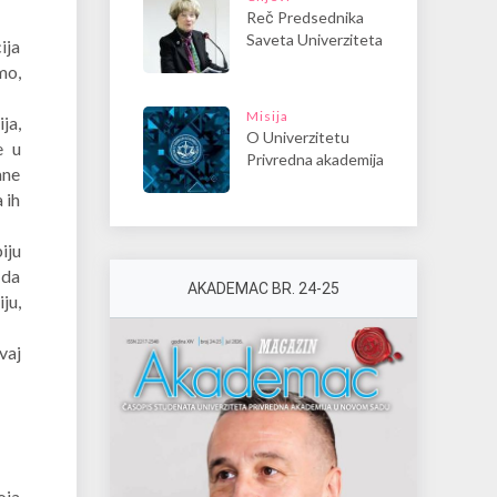
Reč Predsednika
Saveta Univerziteta
ija
mo,
Misija
ja,
O Univerzitetu
e u
Privredna akademija
ane
 ih
iju
 da
AKADEMAC BR. 24-25
ju,
vaj
oja