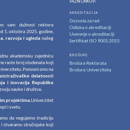
VAŽNI LINKOVI
AKREDITACIJA
Dozvola za rad
zeo sam dužnost rektora
Odluka o akreditaciji
d 1. oktobra 2025. godine,
Uverenje o akreditaciji
, razvoja i ugleda
našeg
Sertifikat ISO 9001:2015
nažnu akademsku zajednicu
BROŠURE
e raste broj studenata koji
Brošura Rektorata
niverzitetu. Ponosni smo na
Brošura Univerziteta
oistraživačke delatnosti
ja i inovacija Republike
zvoju nauke i društva.
im projektima
,Univerzitet
pi i svetu.
jamo da negujemo tradiciju
a i stvaramo stručnjake koji