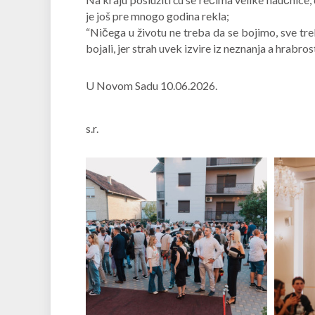
je još pre mnogo godina rekla;
“Ničega u životu ne treba da se bojimo, sve t
bojali, jer strah uvek izvire iz neznanja a hrabrost
U Novom Sadu 10.06.2026.
s.r.