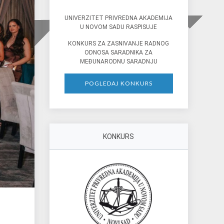
UNIVERZITET PRIVREDNA AКADEMIJA
U NOVOM SADU RASPISUJE
КONКURS ZA ZASNIVANJE RADNOG
ODNOSA SARADNIKA ZA
MEĐUNARODNU SARADNJU
POGLEDAJ KONKURS
KONKURS