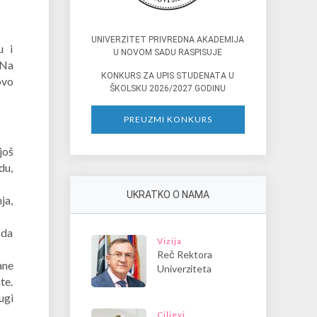
UNIVERZITET PRIVREDNA AКADEMIJA
u i
U NOVOM SADU RASPISUJE
 Na
КONКURS ZA UPIS STUDENATA U
ovo
ŠКOLSКU 2026/2027.GODINU
PREUZMI KONKURS
još
du,
UKRATKO O NAMA
ja,
 da
Vizija
Reč Rektora
ane
Univerziteta
te.
ugi
Ciljevi