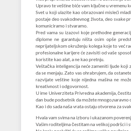
Upravo te veštine biće vam ključne u vremenu ko
Svet u koji ulazite kao obrazovani misleći mladi
postaje deo svakodnevnog života, deo svake pro
komuniciramo i stvaramo.
Pred vama su izazovi koje prethodne generacije
diplome ne garantuju ništa osim opše preds
neprijateljskom okruženju kolega koje to već rad
profesionalne karijere će zavisiti od vaše sposo
koristite kao alat, a ne kao pretnju.
Veštačka inteligencija neće zameniti ljude koji z
da se menjaju. Zato vas ohrabrujem, da ostanete 
razvijate veštine koje nijedna mašina ne može 
kreativnost i odgovornost.
U ime Univerziteta Privredna akademija, čestit
dan bude podsetnik da možete mnogo,naravno o
Kao i do sada naša vrata ostaju otvorena za sva
Hvala vam svima na izboru i ukazanom poverenj
Vašim roditeljima čestitam na velikoj podršci i s
Na kraju poslužiti ću se rečima velike naučnic