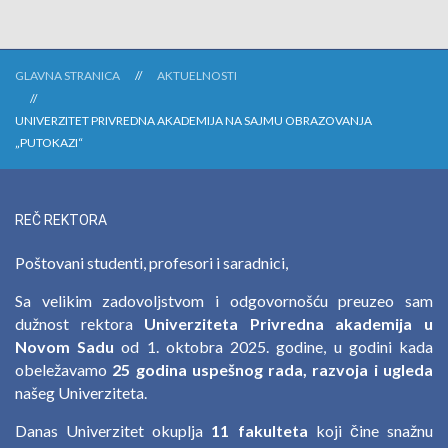
GLAVNA STRANICA
AKTUELNOSTI
UNIVERZITET PRIVREDNA AKADEMIJA NA SAJMU OBRAZOVANJA
„PUTOKAZI“
REČ REKTORA
Poštovani studenti, profesori i saradnici,
Sa velikim zadovoljstvom i odgovornošću preuzeo sam
dužnost rektora
Univerziteta Privredna akademija u
Novom Sadu
od 1. oktobra 2025. godine, u godini kada
obeležavamo
25 godina uspešnog rada, razvoja i ugleda
našeg Univerziteta.
Danas Univerzitet okuplja
11 fakulteta
koji čine snažnu