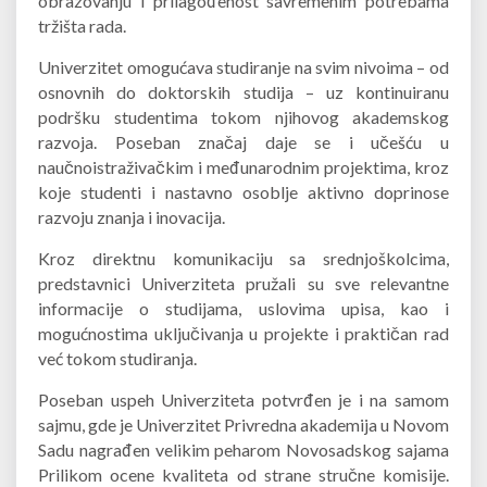
obrazovanju i prilagođenost savremenim potrebama
tržišta rada.
Univerzitet omogućava studiranje na svim nivoima – od
osnovnih do doktorskih studija – uz kontinuiranu
podršku studentima tokom njihovog akademskog
razvoja. Poseban značaj daje se i učešću u
naučnoistraživačkim i međunarodnim projektima, kroz
koje studenti i nastavno osoblje aktivno doprinose
razvoju znanja i inovacija.
Kroz direktnu komunikaciju sa srednjoškolcima,
predstavnici Univerziteta pružali su sve relevantne
informacije o studijama, uslovima upisa, kao i
mogućnostima uključivanja u projekte i praktičan rad
već tokom studiranja.
Poseban uspeh Univerziteta potvrđen je i na samom
sajmu, gde je Univerzitet Privredna akademija u Novom
Sadu nagrađen velikim peharom Novosadskog sajama
Prilikom ocene kvaliteta od strane stručne komisije.