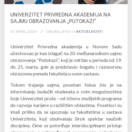
UNIVERZITET PRIVREDNA AKADEMIJA NA
SAJMU OBRAZOVANJA „PUTOKAZI“
01 APRIL 2026
OBJAVLJENO U
AKTUELNOSTI
Univerzitet Privredna akademija u Novom Sadu
učestvovao je kao izlagač na 20. međunarodnom sajmu
obrazovanja "Putokazi", koji je održan u periodu od 19.
do 21. marta, gde je predstavio bogatu i raznovrsnu
obrazovnu ponudu fakulteta u svom sastavu.
Tokom trajanja sajma, poseban fokus bio je na
informisanju budućih studenata o svim mogućnostima
koje Univerzitet pruža – od izbora studijskih programa
do razvoja karijere u različitim oblastima. Posetioci su
imali priliku da se upoznaju sa fakultetima u sastava
Univerziteta, koji obuhvataju širok spektar naučnih
disciplina, čime se potvrđuje interdisciplinarni pristup