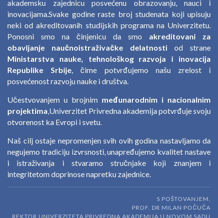
akademsku zajednicu posvećenu obrazovanju, nauci i
inovacijama.Svake godine raste broj studenata koji upisuju
neki od akreditovanih studijskih programa na Univerzitetu.
Ponosni smo na činjenicu da smo
akreditovani za
obavljanje naučnoistraživačke delatnosti
od strane
Ministarstva nauke, tehnološkog razvoja i inovacija
Republike Srbije
, čime potvrđujemo našu zrelost i
posvećenost razvoju nauke i društva.
Učestvovanjem u brojnim
međunarodnim i nacionalnim
projektima
,Univerzitet Privredna akademija potvrđuje svoju
otvorenost ka Evropi i svetu.
Naš cilj ostaje nepromenjen svih ovih godina nastavljamo da
negujemo tradiciju izvrsnosti, unapređujemo kvalitet nastave
i istraživanja i stvaramo stručnjake koji znanjem i
integritetom doprinose napretku zajednice.
S POŠTOVANJEM,
PROF. DR MILAN POČUČA
REKTOR UNIVERZITETA PRIVREDNA AKADEMIJA U NOVOM SADU