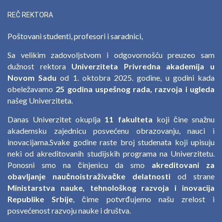
REČ REKTORA
Poštovani studenti, profesori i saradnici,
Sa velikim zadovoljstvom i odgovornošću preuzeo sam
dužnost rektora
Univerziteta Privredna akademija u
Novom Sadu
od 1. oktobra 2025. godine, u godini kada
obeležavamo
25 godina uspešnog rada, razvoja i ugleda
našeg Univerziteta.
Danas Univerzitet okuplja
11 fakulteta
koji čine snažnu
akademsku zajednicu posvećenu obrazovanju, nauci i
inovacijama.Svake godine raste broj studenata koji upisuju
neki od akreditovanih studijskih programa na Univerzitetu.
Ponosni smo na činjenicu da smo
akreditovani za
obavljanje naučnoistraživačke delatnosti
od strane
Ministarstva nauke, tehnološkog razvoja i inovacija
Republike Srbije
, čime potvrđujemo našu zrelost i
posvećenost razvoju nauke i društva.