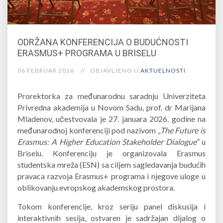
ODRŽANA KONFERENCIJA O BUDUĆNOSTI
ERASMUS+ PROGRAMA U BRISELU
06 FEBRUAR 2026
OBJAVLJENO U
AKTUELNOSTI
Prorektorka za međunarodnu saradnju Univerziteta
Privredna akademija u Novom Sadu, prof. dr Marijana
Mladenov, učestvovala je 27. januara 2026. godine na
međunarodnoj konferenciji pod nazivom
„The Future is
Erasmus: A Higher Education Stakeholder Dialogue“
u
Briselu. Konferenciju je organizovala Erasmus
studentska mreža (ESN) sa ciljem sagledavanja budućih
pravaca razvoja Erasmus+ programa i njegove uloge u
oblikovanju evropskog akademskog prostora.
Tokom konferencije, kroz seriju panel diskusija i
interaktivnih sesija, ostvaren je sadržajan dijalog o