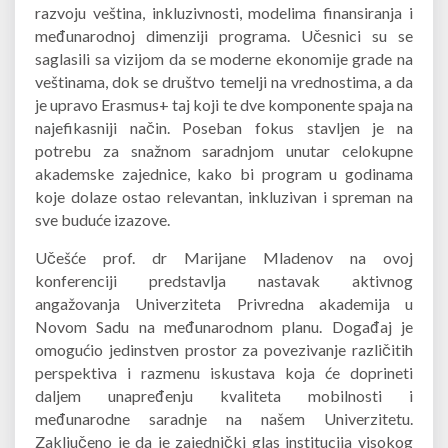
razvoju veština, inkluzivnosti, modelima finansiranja i
međunarodnoj dimenziji programa. Učesnici su se
saglasili sa vizijom da se moderne ekonomije grade na
veštinama, dok se društvo temelji na vrednostima, a da
je upravo Erasmus+ taj koji te dve komponente spaja na
najefikasniji način. Poseban fokus stavljen je na
potrebu za snažnom saradnjom unutar celokupne
akademske zajednice, kako bi program u godinama
koje dolaze ostao relevantan, inkluzivan i spreman na
sve buduće izazove.
Učešće prof. dr Marijane Mladenov na ovoj
konferenciji predstavlja nastavak aktivnog
angažovanja Univerziteta Privredna akademija u
Novom Sadu na međunarodnom planu. Događaj je
omogućio jedinstven prostor za povezivanje različitih
perspektiva i razmenu iskustava koja će doprineti
daljem unapređenju kvaliteta mobilnosti i
međunarodne saradnje na našem Univerzitetu.
Zaključeno je da je zajednički glas institucija visokog