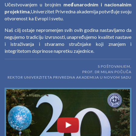
Učestvovanjem u brojnim
međunarodnim i nacionalnim
projektima
,Univerzitet Privredna akademija potvrđuje svoju
otvorenost ka Evropi i svetu.
Naš cilj ostaje nepromenjen svih ovih godina nastavljamo da
negujemo tradiciju izvrsnosti, unapređujemo kvalitet nastave
i istraživanja i stvaramo stručnjake koji znanjem i
integritetom doprinose napretku zajednice.
S POŠTOVANJEM,
PROF. DR MILAN POČUČA
REKTOR UNIVERZITETA PRIVREDNA AKADEMIJA U NOVOM SADU