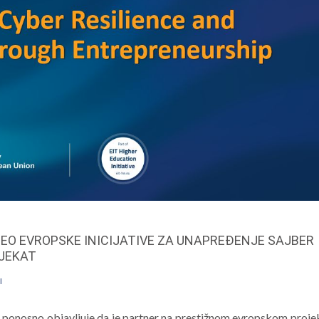
EO EVROPSKE INICIJATIVE ZA UNAPREĐENJE SAJBER
OJEKAT
I
ponosno objavljuje da je partner na prestižnom evropskom proje