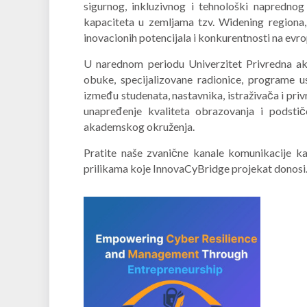
sigurnog, inkluzivnog i tehnološki napredno
kapaciteta u zemljama tzv. Widening regiona, 
inovacionih potencijala i konkurentnosti na evr
U narednom periodu Univerzitet Privredna aka
obuke, specijalizovane radionice, programe u
između studenata, nastavnika, istraživača i pri
unapređenje kvaliteta obrazovanja i podsti
akademskog okruženja.
Pratite naše zvanične kanale komunikacije ka
prilikama koje InnovaCyBridge projekat donosi