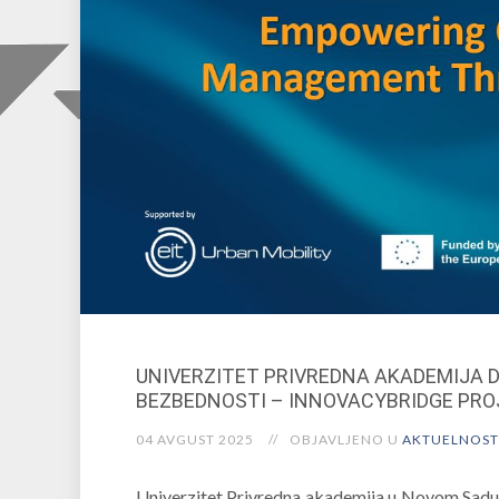
UNIVERZITET PRIVREDNA AKADEMIJA D
BEZBEDNOSTI – INNOVACYBRIDGE PR
04 AVGUST 2025
OBJAVLJENO U
AKTUELNOST
Univerzitet Privredna akademija u Novom Sadu 