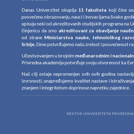
Danas Univerzitet okuplja
11 fakulteta
koji čine s
posvećenu obrazovanju, nauci i inovacijama.Svake godin
upisuju neki od akreditovanih studijskih programa na U
činjenicu da smo
akreditovani za obavljanje naučn
od strane
Ministarstva nauke, tehnološkog razvo
Srbije
, čime potvrđujemo našu zrelost i posvećenost ra
Učestvovanjem u brojnim
međunarodnim i nacionaln
Privredna akademija potvrđuje svoju otvorenost ka Evro
Naš cilj ostaje nepromenjen svih ovih godina nastavl
izvrsnosti, unapređujemo kvalitet nastave i istraživanj
znanjem i integritetom doprinose napretku zajednice.
REKTOR UNIVERZITETA PRIVREDN