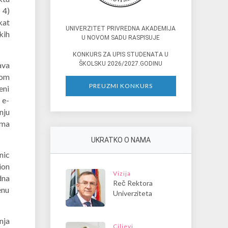
 4)
kat
UNIVERZITET PRIVREDNA AКADEMIJA
kih
U NOVOM SADU RASPISUJE
КONКURS ZA UPIS STUDENATA U
ŠКOLSКU 2026/2027.GODINU
ava
nom
PREUZMI KONKURS
eni
 e-
nju
ama
UKRATKO O NAMA
nic
ion
Vizija
dna
Reč Rektora
enu
Univerziteta
nja
Ciljevi