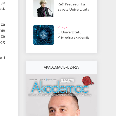
nje
Reč Predsednika
ti,
Saveta Univerziteta
 za
Misija
nje
O Univerzitetu
 za
Privredna akademija
nog
a i
AKADEMAC BR. 24-25