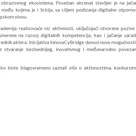
g obrazovnog ekosistema. Poseban akcenat stavljen je na jača
među kojima je i Srbija, sa ciljem podizanja digitalne otpornos
opskom nivou.
demija realizovaće niz aktivnosti, uključujući otvorene pozive
smerene na razvoj digitalnih kompetencija, kao i jačanje sarad
vrednih aktera. Inicijativa InnovaCyBridge donosi nove mogućnosti
če stvaranje bezbednijeg, inovativnog i međunarodno poveza
ko biste blagovremeno saznali više o aktivnostima, konkursim
.