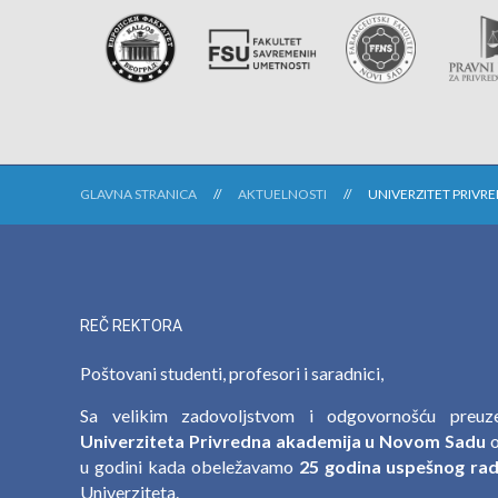
GLAVNA STRANICA
AKTUELNOSTI
UNIVERZITET PRIVR
REČ REKTORA
Poštovani studenti, profesori i saradnici,
Sa velikim zadovoljstvom i odgovornošću preu
Univerziteta Privredna akademija u Novom Sadu
o
u godini kada obeležavamo
25 godina uspešnog rada
Univerziteta.