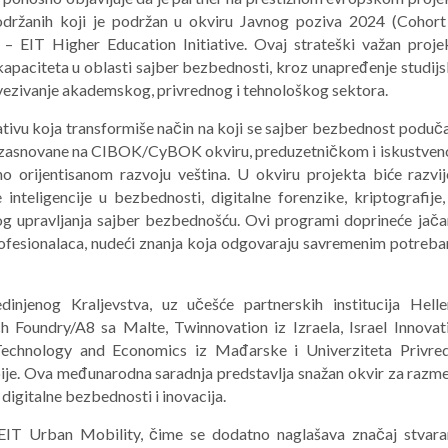
držanih koji je podržan u okviru Javnog poziva 2024 (Cohort
u – EIT Higher Education Initiative. Ovaj strateški važan proje
kapaciteta u oblasti sajber bezbednosti, kroz unapređenje studijs
povezivanje akademskog, privrednog i tehnološkog sektora.
tivu koja transformiše način na koji se sajber bezbednost poduč
e zasnovane na CIBOK/CyBOK okviru, preduzetničkom i iskustve
no orijentisanom razvoju veština. U okviru projekta biće razvij
inteligencije u bezbednosti, digitalne forenzike, kriptografije,
og upravljanja sajber bezbednošću. Ovi programi doprineće jača
rofesionalaca, nudeći znanja koja odgovaraju savremenim potreb
injenog Kraljevstva, uz učešće partnerskih institucija Helle
 Foundry/A8 sa Malte, Twinnovation iz Izraela, Israel Innovat
f Technology and Economics iz Mađarske i Univerziteta Privre
je. Ova međunarodna saradnja predstavlja snažan okvir za razm
 digitalne bezbednosti i inovacija.
 EIT Urban Mobility, čime se dodatno naglašava značaj stvara