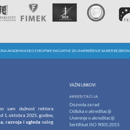
EDNA AKADEMIJA DEO EVROPSKE INICIJATIVE ZA UNAPREĐENJE SAJBER BEZBED
VAŽNI LINKOVI
AKREDITACIJA
Dozvola za rad
zeo sam dužnost rektora
Odluka o akreditaciji
d 1. oktobra 2025. godine,
Uverenje o akreditaciji
, razvoja i ugleda
našeg
Sertifikat ISO 9001:2015