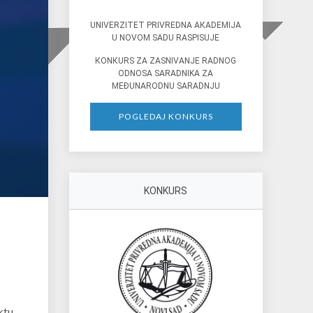
UNIVERZITET PRIVREDNA AКADEMIJA
U NOVOM SADU RASPISUJE
КONКURS ZA ZASNIVANJE RADNOG
ODNOSA SARADNIKA ZA
MEĐUNARODNU SARADNJU
POGLEDAJ KONKURS
KONKURS
ktu