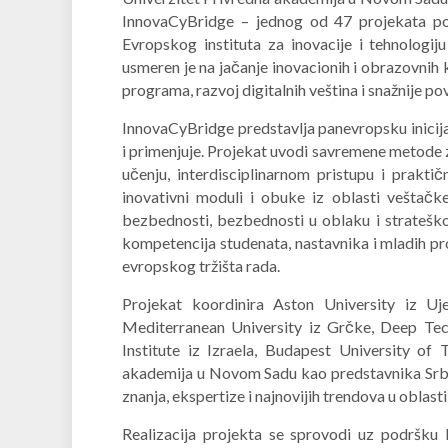
InnovaCyBridge – jednog od 47 projekata po
Evropskog instituta za inovacije i tehnologij
usmeren je na jačanje inovacionih i obrazovnih 
programa, razvoj digitalnih veština i snažnije 
InnovaCyBridge predstavlja panevropsku inicija
i primenjuje. Projekat uvodi savremene metod
učenju, interdisciplinarnom pristupu i praktič
inovativni moduli i obuke iz oblasti veštačke 
bezbednosti, bezbednosti u oblaku i stratešk
kompetencija studenata, nastavnika i mladih p
evropskog tržišta rada.
Projekat koordinira Aston University iz Ujed
Mediterranean University iz Grčke, Deep Tech
Institute iz Izraela, Budapest University o
akademija u Novom Sadu kao predstavnika Srbi
znanja, ekspertize i najnovijih trendova u oblasti
Realizacija projekta se sprovodi uz podršku