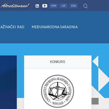
ЋИР
LAT
ENG
AŽIVAČKI RAD
MEĐUNARODNA SARADNJA
KONKURS