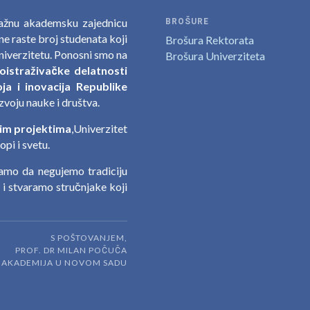
nažnu akademsku zajednicu
BROŠURE
e raste broj studenata koji
Brošura Rektorata
niverzitetu. Ponosni smo na
Brošura Univerziteta
oistraživačke delatnosti
ja i inovacija Republike
zvoju nauke i društva.
im projektima
,Univerzitet
pi i svetu.
jamo da negujemo tradiciju
a i stvaramo stručnjake koji
S POŠTOVANJEM,
PROF. DR MILAN POČUČA
A AKADEMIJA U NOVOM SADU