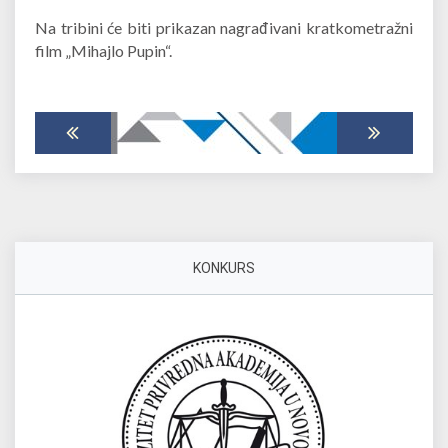
Na tribini će biti prikazan nagrađivani kratkometražni
film „Mihajlo Pupin“.
KONKURS