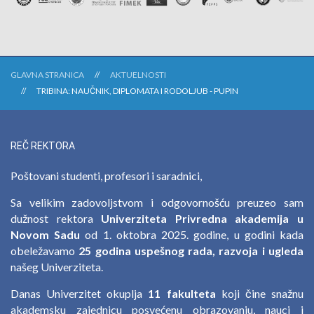
GLAVNA STRANICA
AKTUELNOSTI
TRIBINA: NAUČNIK, DIPLOMATA I RODOLJUB - PUPIN
REČ REKTORA
Poštovani studenti, profesori i saradnici,
Sa velikim zadovoljstvom i odgovornošću preuzeo sam
dužnost rektora
Univerziteta Privredna akademija u
Novom Sadu
od 1. oktobra 2025. godine, u godini kada
obeležavamo
25 godina uspešnog rada, razvoja i ugleda
našeg Univerziteta.
Danas Univerzitet okuplja
11 fakulteta
koji čine snažnu
akademsku zajednicu posvećenu obrazovanju, nauci i