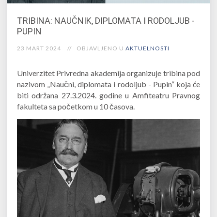
TRIBINA: NAUČNIK, DIPLOMATA I RODOLJUB -
PUPIN
23 MART 2024
OBJAVLJENO U
AKTUELNOSTI
Univerzitet Privredna akademija organizuje tribina pod
nazivom „Naučni, diplomata i rodoljub - Pupin“ koja će
biti održana 27.3.2024. godine u Amfiteatru Pravnog
fakulteta sa početkom u 10 časova.