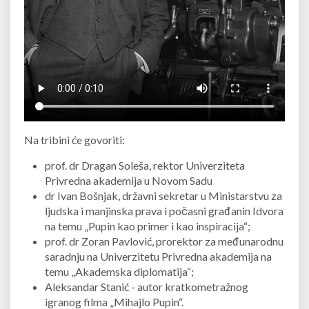
Na tribini će govoriti:
prof. dr Dragan Soleša, rektor Univerziteta
Privredna akademija u Novom Sadu
dr Ivan Bošnjak, državni sekretar u Ministarstvu za
ljudska i manjinska prava i počasni građanin Idvora
na temu „Pupin kao primer i kao inspiracija“;
prof. dr Zoran Pavlović, prorektor za međunarodnu
saradnju na Univerzitetu Privredna akademija na
temu „Akademska diplomatija“;
Aleksandar Stanić - autor kratkometražnog
igranog filma „Mihajlo Pupin“.