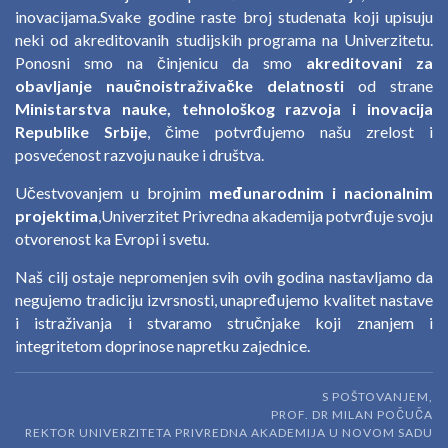
inovacijama.Svake godine raste broj studenata koji upisuju
neki od akreditovanih studijskih programa na Univerzitetu.
Ponosni smo na činjenicu da smo
akreditovani za
obavljanje naučnoistraživačke delatnosti
od strane
Ministarstva nauke, tehnološkog razvoja i inovacija
Republike Srbije
, čime potvrđujemo našu zrelost i
posvećenost razvoju nauke i društva.
Učestvovanjem u brojnim
međunarodnim i nacionalnim
projektima
,Univerzitet Privredna akademija potvrđuje svoju
otvorenost ka Evropi i svetu.
Naš cilj ostaje nepromenjen svih ovih godina nastavljamo da
negujemo tradiciju izvrsnosti, unapređujemo kvalitet nastave
i istraživanja i stvaramo stručnjake koji znanjem i
integritetom doprinose napretku zajednice.
S POŠTOVANJEM,
PROF. DR MILAN POČUČA
REKTOR UNIVERZITETA PRIVREDNA AKADEMIJA U NOVOM SADU